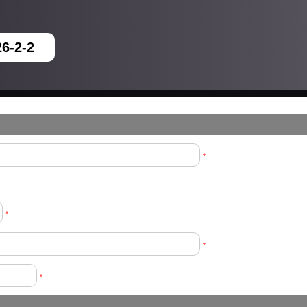
6-2-2
*
*
*
*