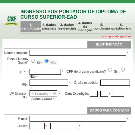
INGRESSO POR PORTADOR DE DIPLOMA DE
CURSO SUPERIOR-EAD
4. dados
1.
2. dados
3. dados
5.
6.
da
identificação
pessoais
residenciais
conclusão
questionário
inscrição
* campos obrigatórios
IDENTIFICAÇÃO
Nome completo
:
*
Possui Nome
?
Social
Sim
Não
CPF do próprio candidato?
Sim
*
CPF
:
Não
*
Órgão expedidor:
*
RG
:
*
UF Emissor
Data Expedição:
/
/
*
:
RG
(dd/mm/aaaa)
*
DADOS PARA CONTATO
E-mail
:
*
Celular
:
*
*